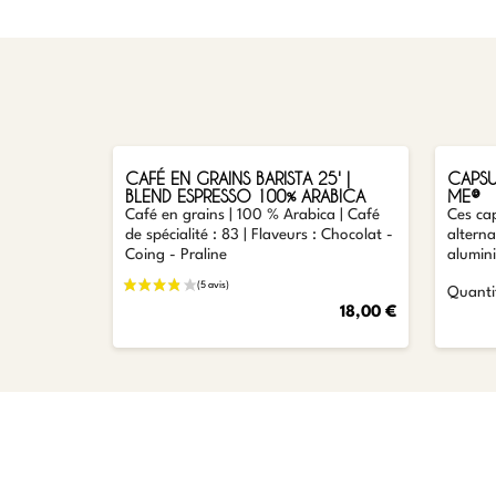
AJOUTER
CAFÉ EN GRAINS BARISTA 25' |
CAPSU
BLEND ESPRESSO 100% ARABICA
ME®
Café en grains | 100 % Arabica | Café
Ces cap
de spécialité : 83 | Flaveurs : Chocolat -
alterna
Coing - Praline
alumin
Quantit
18,00 €