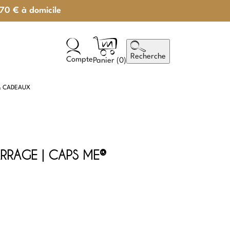
 70 € à domicile
Recherche
Compte
Panier (
0
)
& CADEAUX
RRAGE | CAPS ME®