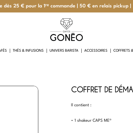
te dès 25 € pour la 1ʳᵉ commande | 50 € en relais pickup |
AFÉS
THÉS & INFUSIONS
UNIVERS BARISTA
ACCESSOIRES
COFFRETS 
NEO
COFFRET DE DÉMA
Il contient :
• 1 shakeur CAPS ME®