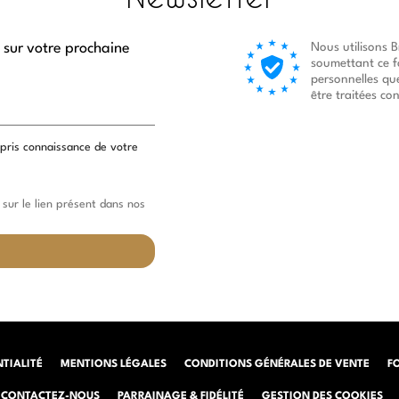
 sur votre prochaine
Nous utilisons 
soumettant ce f
personnelles qu
être traitées c
 pris connaissance de votre
sur le lien présent dans nos
NTIALITÉ
MENTIONS LÉGALES
CONDITIONS GÉNÉRALES DE VENTE
F
CONTACTEZ-NOUS
PARRAINAGE & FIDÉLITÉ
GESTION DES COOKIES