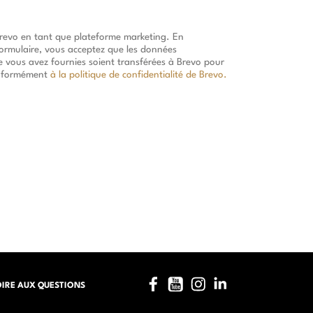
Brevo en tant que plateforme marketing. En
ormulaire, vous acceptez que les données
e vous avez fournies soient transférées à Brevo pour
onformément
à la politique de confidentialité de Brevo.
Facebook
YouTube
Instagram
LinkedIn
OIRE AUX QUESTIONS