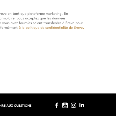
Brevo en tant que plateforme marketing. En
ormulaire, vous acceptez que les données
e vous avez fournies soient transférées à Brevo pour
onformément
à la politique de confidentialité de Brevo.
Facebook
YouTube
Instagram
LinkedIn
OIRE AUX QUESTIONS