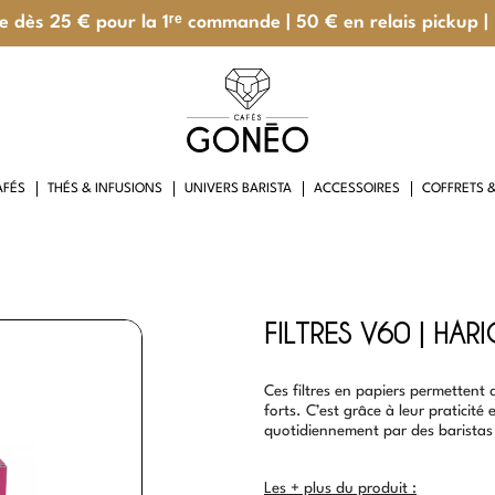
te dès 25 € pour la 1ʳᵉ commande | 50 € en relais pickup |
AFÉS
THÉS & INFUSIONS
UNIVERS BARISTA
ACCESSOIRES
COFFRETS 
NEO
FILTRES V60 | HAR
Ces filtres en papiers permettent
forts. C’est grâce à leur praticité e
quotidiennement par des baristas
Les + plus du produit :