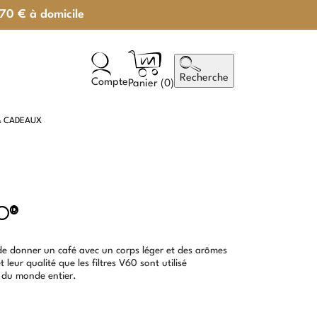
 70 € à domicile
Recherche
Compte
Panier (
0
)
& CADEAUX
IO®
 de donner un café avec un corps léger et des arômes
t leur qualité que les filtres V60 sont utilisé
 du monde entier.