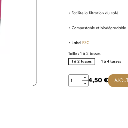
• Facilite la filtration du café
• Compostable et biodégradable
• Label
FSC
Taille : 1 à 2 tasses
1 à 2 tasses
1 à 4 tasses
Quantité
4,50 €
AJOUT