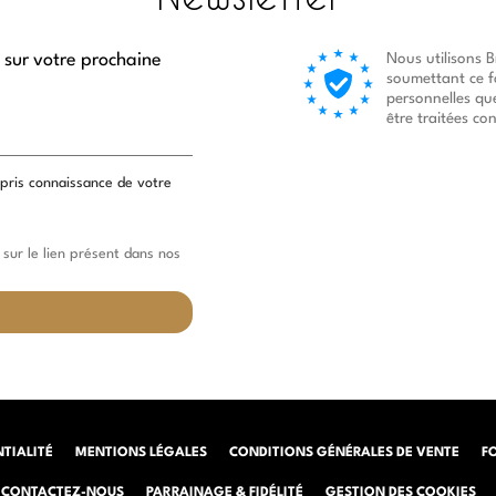
 sur votre prochaine
Nous utilisons 
soumettant ce f
personnelles qu
être traitées c
 pris connaissance de votre
sur le lien présent dans nos
NTIALITÉ
MENTIONS LÉGALES
CONDITIONS GÉNÉRALES DE VENTE
F
CONTACTEZ-NOUS
PARRAINAGE & FIDÉLITÉ
GESTION DES COOKIES