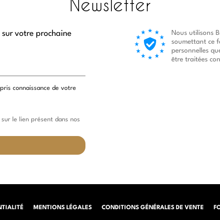
Newsletter
 sur votre prochaine
Nous utilisons 
soumettant ce f
personnelles qu
être traitées c
 pris connaissance de votre
sur le lien présent dans nos
NTIALITÉ
MENTIONS LÉGALES
CONDITIONS GÉNÉRALES DE VENTE
F