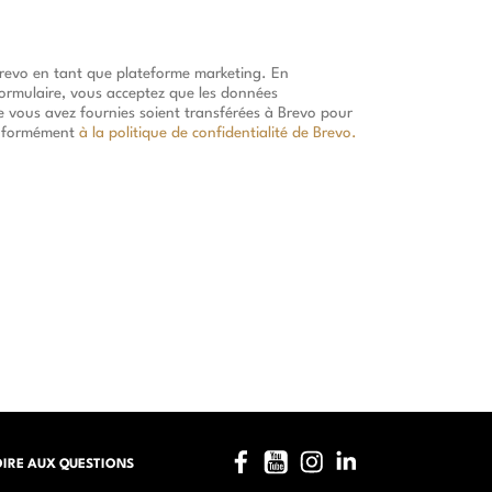
Brevo en tant que plateforme marketing. En
ormulaire, vous acceptez que les données
e vous avez fournies soient transférées à Brevo pour
onformément
à la politique de confidentialité de Brevo.
Facebook
YouTube
Instagram
LinkedIn
OIRE AUX QUESTIONS