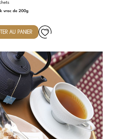
chets
k vrac de 200g
TER AU PANIER