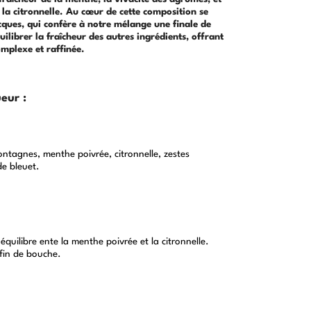
 la citronnelle.
Au cœur de cette composition se
cques, qui
confère à notre mélange une finale de
quilibrer
la fraîcheur des autres ingrédients, offrant
mplexe et raffinée.
eur :
ntagnes, menthe poivrée, citronnelle, zestes
de bleuet.
 équilibre ente la menthe poivrée et la citronnelle.
 fin de bouche.