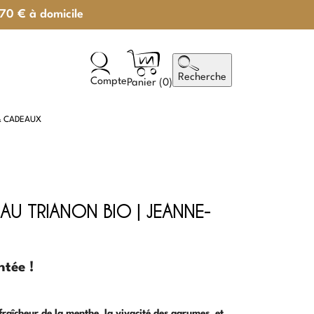
 70 € à domicile
Recherche
Compte
Panier (
0
)
& CADEAUX
 AU TRIANON BIO | JEANNE-
tée !
fraîcheur de la menthe, la vivacité des agrumes,
et