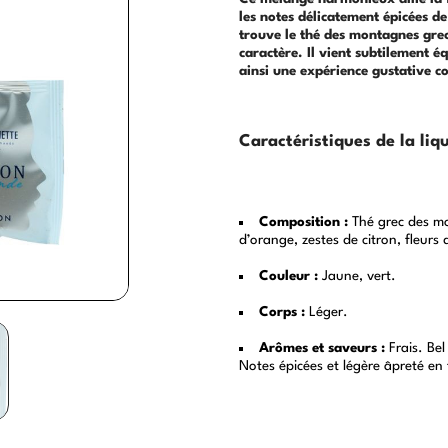
les notes délicatement épicées de
trouve le thé des montagnes gre
caractère. Il vient subtilement é
ainsi une expérience gustative
co
Caractéristiques de la liqu
Composition :
Thé grec des mo
d’orange, zestes de citron, fleurs 
Couleur :
Jaune, vert.
Corps :
Léger.
Arômes et saveurs :
Frais. Bel
Notes épicées et légère âpreté en