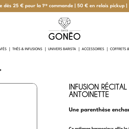
te dès 25 € pour la 1ʳᵉ commande | 50 € en relais pickup |
AFÉS
THÉS & INFUSIONS
UNIVERS BARISTA
ACCESSOIRES
COFFRETS 
NEO
e
INFUSION RÉCITAL
ANTOINETTE
Une parenthèse enchan
Ce mélange harmonieux allie la 