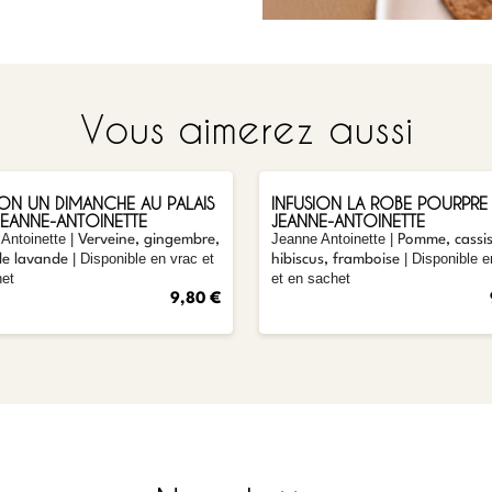
Vous aimerez aussi
AJOUTER
AJOUTER
ION UN DIMANCHE AU PALAIS
INFUSION LA ROBE POURPRE 
 JEANNE-ANTOINETTE
JEANNE-ANTOINETTE
Antoinette
|
Jeanne Antoinette
|
Verveine, gingembre,
Pomme, cassis
| Disponible en vrac et
| Disponible e
 de lavande
hibiscus, framboise
het
et en sachet
9,80 €