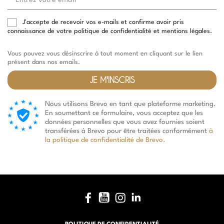
Entrez
votre
email
J'accepte de recevoir vos e-mails et confirme avoir pris
connaissance de votre politique de confidentialité et mentions légales.
Vous pouvez vous désinscrire à tout moment en cliquant sur le lien
présent dans nos emails.
JE M'INSCRIS
Nous utilisons Brevo en tant que plateforme marketing.
En soumettant ce formulaire, vous acceptez que les
données personnelles que vous avez fournies soient
transférées à Brevo pour être traitées conformément
à
la politique de confidentialité de Brevo.
(5 avis)
Facebook
YouTube
Instagram
LinkedIn