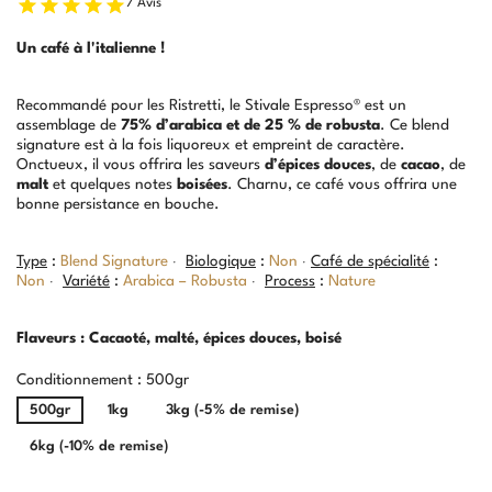
7 Avis
Un café à l'italienne !
Recommandé pour les Ristretti, le Stivale Espresso® est un
assemblage de
75% d’arabica et de 25 % de robusta
. Ce blend
signature est à la fois liquoreux et empreint de caractère.
Onctueux, il vous offrira les saveurs
d’épices douces
, de
cacao
, de
malt
et quelques notes
boisées
. Charnu, ce café vous offrira une
bonne persistance en bouche.
·
·
Type
:
Blend Signature
Biologique
:
Non
Café de spécialité
:
·
·
Non
Variété
:
Arabica – Robusta
Process
:
Nature
Flaveurs : Cacaoté, malté, épices douces, boisé
Conditionnement : 500gr
500gr
1kg
3kg (-5% de remise)
6kg (-10% de remise)