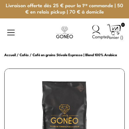
Livraison offerte dès 25 € pour la 1ʳᵉ commande | 50
€ en relais pickup | 70 € à domicile
0
Compte
Panier (
)
Accueil
Cafés
Café en grains Stivale Espresso | Blend 100% Arabica