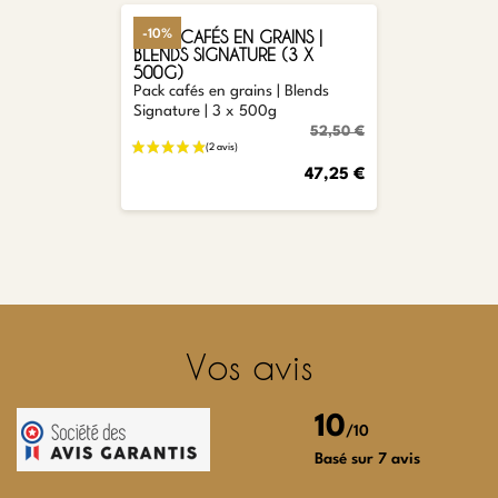
PACK CAFÉS EN GRAINS |
-10%
BLENDS SIGNATURE (3 X
500G)
Pack cafés en grains | Blends
Signature | 3 x 500g
52,50 €
47,25 €
Vos avis
10
/10
Basé sur 7 avis